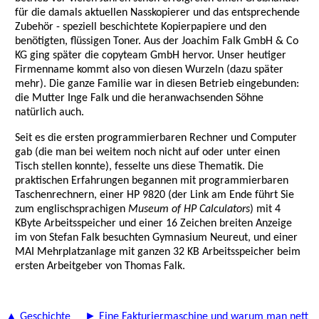
für die damals aktuellen Nasskopierer und das entsprechende
Zubehör - speziell beschichtete Kopierpapiere und den
benötigten, flüssigen Toner. Aus der Joachim Falk GmbH & Co
KG ging später die copyteam GmbH hervor. Unser heutiger
Firmenname kommt also von diesen Wurzeln (dazu später
mehr). Die ganze Familie war in diesen Betrieb eingebunden:
die Mutter Inge Falk und die heranwachsenden Söhne
natürlich auch.
Seit es die ersten programmierbaren Rechner und Computer
gab (die man bei weitem noch nicht auf oder unter einen
Tisch stellen konnte), fesselte uns diese Thematik. Die
praktischen Erfahrungen begannen mit programmierbaren
Taschenrechnern, einer HP 9820 (der Link am Ende führt Sie
zum englischsprachigen
Museum of HP Calculators
) mit 4
KByte Arbeitsspeicher und einer 16 Zeichen breiten Anzeige
im von Stefan Falk besuchten Gymnasium Neureut, und einer
MAI Mehrplatzanlage mit ganzen 32 KB Arbeitsspeicher beim
ersten Arbeitgeber von Thomas Falk.
▲ Geschichte
► Eine Fakturiermaschine und warum man nett