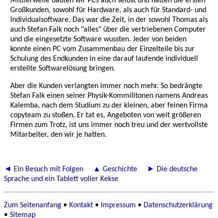
Mittlerweile bauten wir PCs auch selbst und hatten die ersten
Großkunden, sowohl für Hardware, als auch für Standard- und
Individualsoftware. Das war die Zeit, in der sowohl Thomas als
auch Stefan Falk noch "alles" über die vertriebenen Computer
und die eingesetzte Software wussten. Jeder von beiden
konnte einen PC vom Zusammenbau der Einzelteile bis zur
Schulung des Endkunden in eine darauf laufende individuell
erstellte Softwarelösung bringen.
Aber die Kunden verlangten immer noch mehr. So bedrängte
Stefan Falk einen seiner Physik-Kommilitonen namens Andreas
Kalemba, nach dem Studium zu der kleinen, aber feinen Firma
copyteam zu stoßen. Er tat es, Angeboten von weit größeren
Firmen zum Trotz, ist uns immer noch treu und der wertvollste
Mitarbeiter, den wir je hatten.
◄ Ein Besuch mit Folgen
▲ Geschichte
► Die deutsche
Sprache und ein Tablett voller Kekse
Zum Seitenanfang
•
Kontakt
•
Impressum
•
Datenschutzerklärung
•
Sitemap