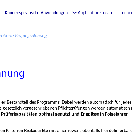
n
Kundenspezifische Anwendungen
SF Application Creator
Techn
ientierte Prüfungsplanung
lanung
aler Bestandteil des Programms. Dabei werden automatisch für jedes
ie gesetzlich vorgeschriebenen Pflichtprüfungen werden automatisch 
n
Prüferkapazitäten optimal genutzt und Engpässe in Folgejahren
n Kriterien Risikopunkte mit einer jeweils ebenfalls frei definierbar