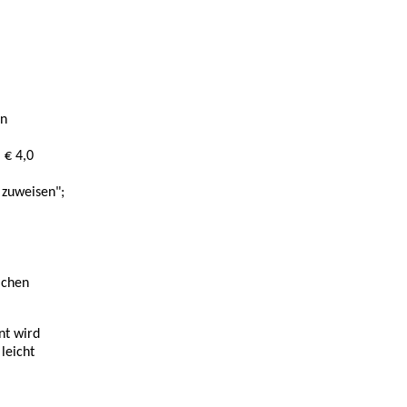
en
 € 4,0
 zuweisen";
ichen
nt wird
leicht