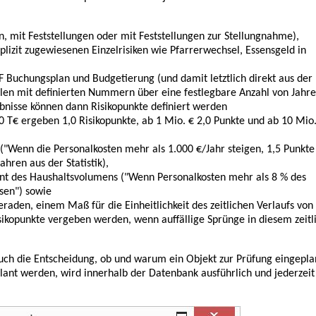
, mit Feststellungen oder mit Feststellungen zur Stellungnahme),
plizit zugewiesenen Einzelrisiken wie Pfarrerwechsel, Essensgeld in
 Buchungsplan und Budgetierung (und damit letztlich direkt aus der
len mit definierten Nummern über eine festlegbare Anzahl von Jahr
gebnisse können dann Risikopunkte definiert werden
 T€ ergeben 1,0 Risikopunkte, ab 1 Mio. € 2,0 Punkte und ab 10 Mio.
("Wenn die Personalkosten mehr als 1.000 €/Jahr steigen, 1,5 Punkte
hren aus der Statistik),
ent des Haushaltsvolumens ("Wenn Personalkosten mehr als 8 % des
sen") sowie
raden, einem Maß für die Einheitlichkeit des zeitlichen Verlaufs von
kopunkte vergeben werden, wenn auffällige Sprünge in diesem zeitl
auch die Entscheidung, ob und warum ein Objekt zur Prüfung eingepla
lant werden, wird innerhalb der Datenbank ausführlich und jederzeit 